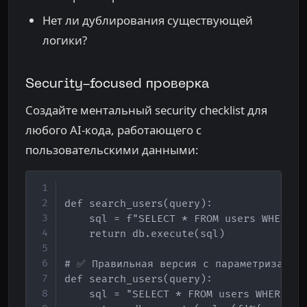
Нет ли дублирования существующей
логики?
Security-focused проверка
Создайте ментальный security checklist для
любого AI-кода, работающего с
пользовательскими данными:
Copy
def search_users(query):

    sql = f"SELECT * FROM users WHERE na
    return db.execute(sql)

# ✅ Правильная версия с параметризацией
def search_users(query):

    sql = "SELECT * FROM users WHERE nam