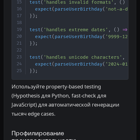
test
(
'handles invalid formats'
,
(
)
=>
{
expect
(
parseUserBirthday
(
'not-a-date'
}
)
;
test
(
'handles extreme dates'
,
(
)
=>
{
expect
(
parseUserBirthday
(
'9999-12-31'
}
)
;
test
(
'handles unicode characters'
,
(
)
=
expect
(
parseUserBirthday
(
'2024-01-🔥'
}
)
;
Используйте property-based testing
(Hypothesis для Python, fast-check для
JavaScript) для автоматической генерации
тысяч edge cases.
Профилирование