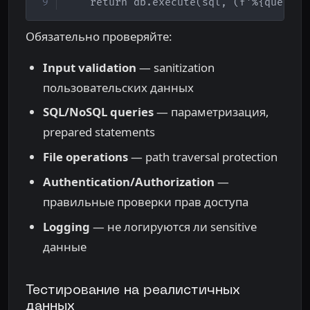
    return db.execute(sql, (f'%{query}%
Обязательно проверяйте:
Input validation
— sanitization
пользовательских данных
SQL/NoSQL queries
— параметризация,
prepared statements
File operations
— path traversal protection
Authentication/Authorization
—
правильные проверки прав доступа
Logging
— не логируются ли sensitive
данные
Тестирование на реалистичных
данных