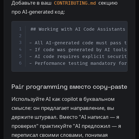
Добавьте в ваш
секцию
CONTRIBUTING.md
про AI-generated код:
Copy
## Working with AI Code Assistants

- All AI-generated code must pass the s
- If code was generated by AI tools (Co
- AI code requires explicit security re
- Performance testing mandatory for AI-
Pair programming вместо copy-paste
Используйте AI как copilot в буквальном
смысле: он предлагает направление, вы
держите штурвал. Вместо "AI написал — я
проверил" практикуйте "AI предложил — я
переписал своими словами, понимая