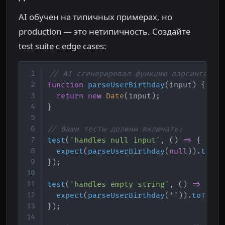
AI обучен на типичных примерах, но
production — это нетипичность. Создайте
test suite с edge cases:
Copy
// AI сгенерировал функцию парсинга да
function
parseUserBirthday
(
input
)
{
return
new
Date
(
input
)
;
}
// Ваши тесты должны включать:
test
(
'handles null input'
,
(
)
=>
{
expect
(
parseUserBirthday
(
null
)
)
.
toThr
}
)
;
test
(
'handles empty string'
,
(
)
=>
{
expect
(
parseUserBirthday
(
''
)
)
.
toThrow
}
)
;