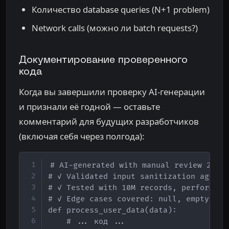
Количество database queries (N+1 problem)
Network calls (можно ли batch requests?)
Документирование проверенного
кода
Когда вы завершили проверку AI-генерации
и признали её годной — оставьте
комментарий для будущих разработчиков
(включая себя через полгода):
Copy
# AI-generated with manual review 2024-
# ✓ Validated input sanitization against
# ✓ Tested with 10M records, performance
# ✓ Edge cases covered: null, empty arra
def process_user_data(data):

    # ... код ...