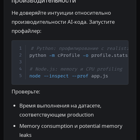
производительности
Не доверяйте интуиции относительно
производительности AI-кода. Запустите
профайлер:
Copy
# Python: профилирование с realistic d
python 
-m
 cProfile 
-o
 profile.stats you
# Node.js: memory и CPU profiling
node
--inspect
--prof
 app.js
Проверьте:
Время выполнения на датасете,
соответствующем production
Memory consumption и potential memory
leaks