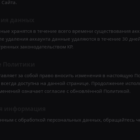
 Сайта.
ния данных
ые хранятся в течение всего времени существования акк
ле удаления аккаунта данные удаляются в течение 30 дне
тренных законодательством КР.
е Политики
авляет за собой право вносить изменения в настоящую По
 всегда доступна на данной странице. Продолжение испо
менений означает согласие с обновлённой Политикой.
ая информация
анным с обработкой персональных данных, обращайтесь ч