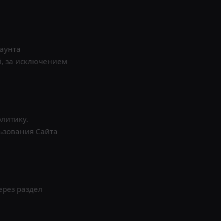
аунта
й, за исключением
литику.
льзования Сайта
ерез раздел