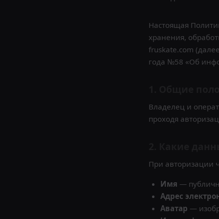
Настоящая Политик
хранения, обработ
fruskate.com (дале
года №58 «Об инф
1. Общие пол
Владелец и операт
проходя авторизац
2. Какие дан
При авторизации 
Имя
— публичн
Адрес электро
Аватар
— изобр