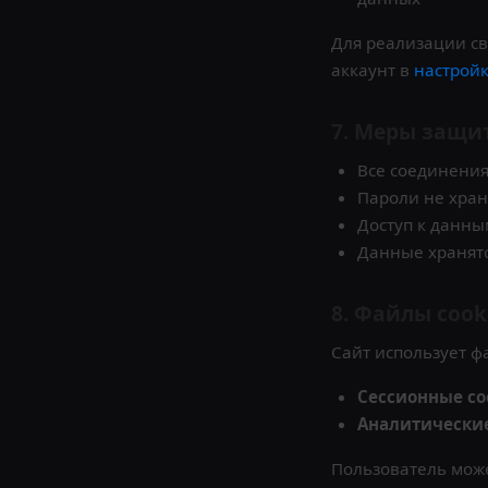
Для реализации св
аккаунт в
настрой
7. Меры защи
Все соединени
Пароли не хран
Доступ к данны
Данные хранят
8. Файлы cook
Сайт использует фа
Сессионные co
Аналитические
Пользователь може