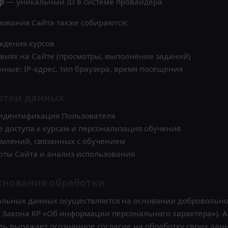
р
— уникальный ID в системе провайдера
зования Сайта также собираются:
ждения курсов
виях на Сайте (просмотры, выполнение заданий)
нные: IP-адрес, тип браузера, время посещения
ботки данных
 идентификация Пользователя
 доступа к курсам и персонализация обучения
млений, связанных с обучением
ты Сайта и анализ использования
основания обработки
альных данных осуществляется на основании добровольно
 9 Закона КР «Об информации персонального характера»). А
ль выражает осознанное согласие на обработку своих дан