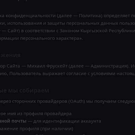
а конфиденциальности (далее — Политика) определяет по
ки, использования и защиты персональных данных пользо
е — Сайт) в соответствии с Законом Кыргызской Республики
ормации персонального характера».
ожения
ор Сайта — Михаил Фрускейт (далее — Администрация). И
ию, Пользователь выражает согласие с условиями настоя
ные мы собираем
через сторонних провайдеров (OAuth) мы получаем следу
ое имя из профиля провайдера
нной почты
— для идентификации аккаунта
ажение профиля (при наличии)