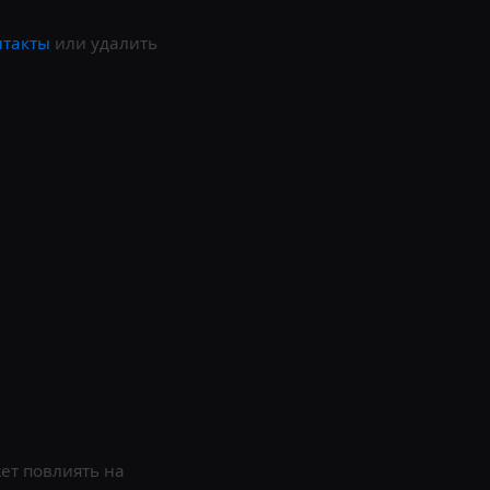
нтакты
или удалить
жет повлиять на