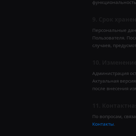
функциональность
9. Срок хране
Персональные данн
Пользователя. Пос
случаев, предусмо
10. Изменени
Администрация ост
Актуальная версия
после внесения из
11. Контактн
По вопросам, связ
Контакты
.