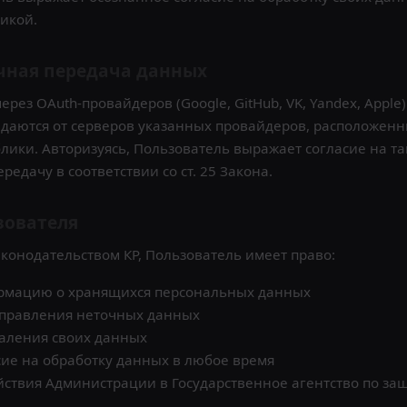
икой.
ичная передача данных
рез OAuth-провайдеров (Google, GitHub, VK, Yandex, Apple
даются от серверов указанных провайдеров, расположенн
лики. Авторизуясь, Пользователь выражает согласие на т
едачу в соответствии со ст. 25 Закона.
зователя
законодательством КР, Пользователь имеет право:
рмацию о хранящихся персональных данных
справления неточных данных
аления своих данных
сие на обработку данных в любое время
ствия Администрации в Государственное агентство по за