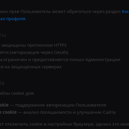
оих прав Пользователь может обратиться через раздел
Ко
ках профиля
.
ты
я защищены протоколом HTTPS
ятся (авторизация через OAuth)
м ограничен и предоставляется только Администрации
ся на защищённых серверах
ie
йлы cookie для:
okie
— поддержание авторизации Пользователя
 cookie
— анализ посещаемости и улучшение Сайта
т отключить cookie в настройках браузера, однако это мо