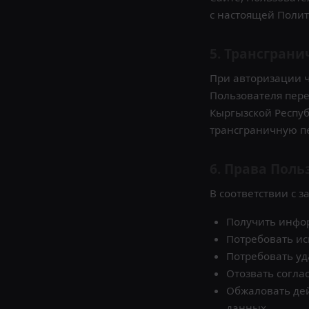
с настоящей Полит
5. Трансгран
При авторизации че
Пользователя пере
Кыргызской Респуб
трансграничную пер
6. Права Поль
В соответствии с 
Получить инфо
Потребовать и
Потребовать уд
Отозвать согла
Обжаловать дей
данных