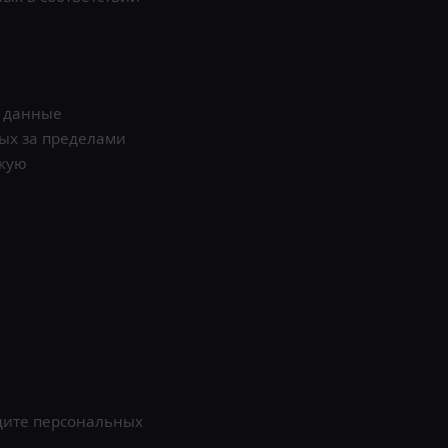
) данные
ых за пределами
акую
щите персональных