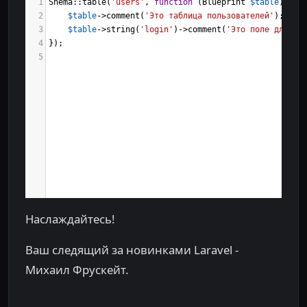
1
Shema
::
table
(
'users'
, 
function
 (
Blueprint
$table
) {
2
$table
->
comment
(
'Это таблица пользователей'
);
3
$table
->
string
(
'login'
)
->
comment
(
'Это поле для ло
4
});
5
Наслаждайтесь!
Ваш следящий за новинками Laravel -
Михаил Фрускейт.