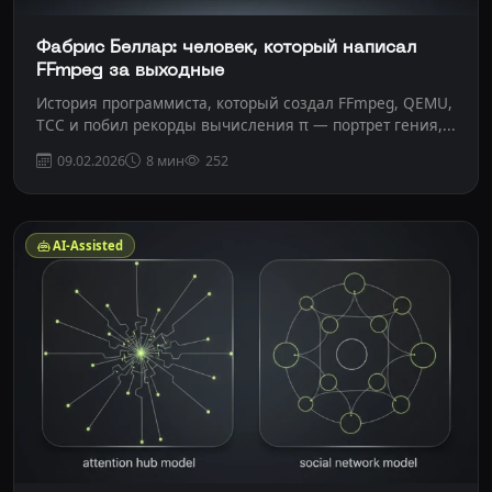
Фабрис Беллар: человек, который написал
FFmpeg за выходные
История программиста, который создал FFmpeg, QEMU,
TCC и побил рекорды вычисления π — портрет гения,...
09.02.2026
8 мин
252
AI-Assisted