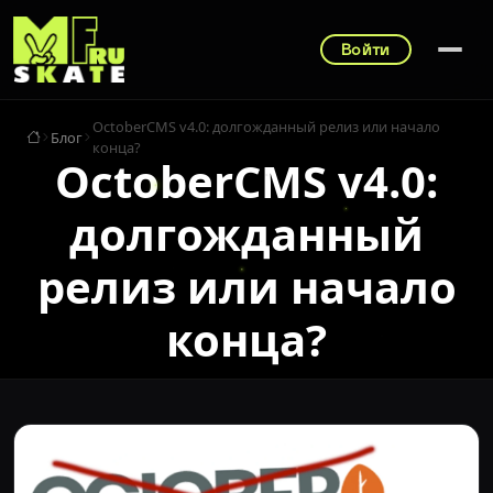
Войти
OctoberCMS v4.0: долгожданный релиз или начало
Блог
конца?
OctoberCMS v4.0:
долгожданный
релиз или начало
конца?