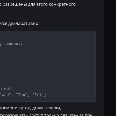
о разрешены для этого конкретного
тся декларативно:
Copy
g-readonly

:00"

"Wed", "Thu", "Fri"]
времени суток, дням недели,
е разрешать доступ только для чтения при