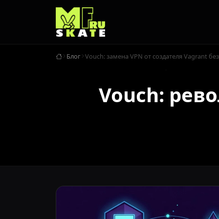
Блог
Vouch: замена VPN от создателя Vagrant бе
Vouch: рев