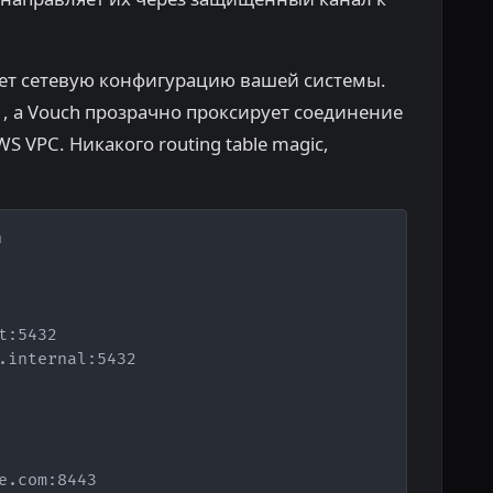
яет сетевую конфигурацию вашей системы.
, а Vouch прозрачно проксирует соединение
S VPC. Никакого routing table magic,
Copy


:5432

.internal:5432

e.com:8443
