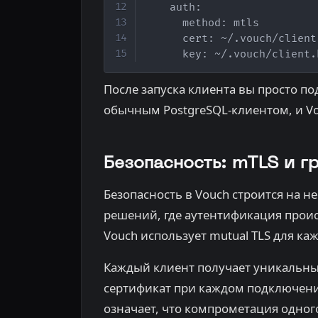
    auth:

      method: mtls

      cert: ~/.vouch/client.
      key: ~/.vouch/client.
После запуска клиента вы просто п
обычным PostgreSQL-клиентом, и Vo
Безопасность: mTLS и г
Безопасность в Vouch строится на н
решений, где аутентификация проис
Vouch использует mutual TLS для ка
Каждый клиент получает уникальны
сертификат при каждом подключении
означает, что компрометация одного