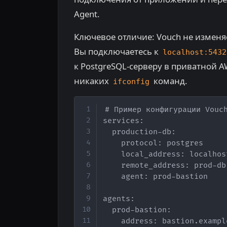
Agent.
Ключевое отличие: Vouch не измен
Вы подключаетесь к
localhost:5432
к PostgreSQL-серверу в приватной AW
никаких
команд.
ifconfig
# Пример конфигурации Vouch
services:

  production-db:

    protocol: postgres

    local_address: localhost
    remote_address: prod-db
    agent: prod-bastion

agents:

  prod-bastion:

    address: bastion.exampl