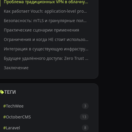
Проблема традиционных VPN в облачную эру
Как работает Vouch: application-level proxy вместо network tunnel
Безопасность: mTLS и гранулярные политики доступа
Практические сценарии применения
Ограничения и когда НЕ стоит использовать Vouch
Интеграция в существующую инфраструктуру
Будущее удалённого доступа: Zero Trust и service mesh
Заключение
ТЕГИ
#
TechWee
3
#
OctoberCMS
13
#
Laravel
8