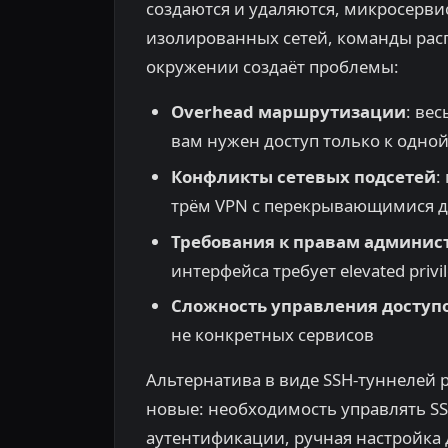
создаются и удаляются, микросерви
изолированных сетей, команды рас
окружении создаёт проблемы:
Overhead маршрутизации
: ве
вам нужен доступ только к одно
Конфликты сетевых подсетей
:
трём VPN с перекрывающимися д
Требования к правам админис
интерфейса требует elevated privi
Сложность управления доступ
не конкретных сервисов
Альтернатива в виде SSH-туннелей 
новые: необходимость управлять S
аутентификации, ручная настройка 