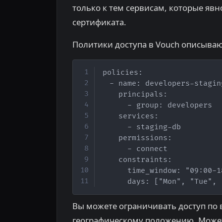
только к тем сервисам, которые явн
сертификата.
Политики доступа в Vouch описываю
policies:

  - name: developers-stagin
    principals:

      - group: developers

    services:

      - staging-db

    permissions:

      - connect

    constraints:

      time_window: "09:00-18
      days: ["Mon", "Tue", 
Вы можете ограничивать доступ по 
географическому положению. Может