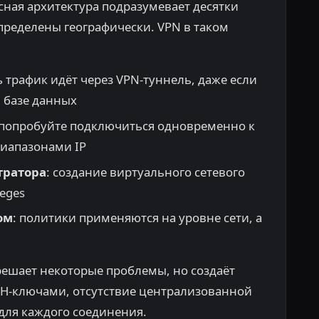
сная архитектура подразумевает десятки
пределены географически. VPN в таком
сь трафик идёт через VPN-туннель, даже если
й базе данных
 попробуйте подключиться одновременно к
иапазонами IP
тратора
: создание виртуального сетевого
leges
ом
: политики применяются на уровне сети, а
решает некоторые проблемы, но создаёт
SH-ключами, отсутствие централизованной
для каждого соединения.