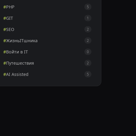
#
PHP
5
#
GIT
1
#
SEO
2
#
ЖизньITшника
2
#
Войти в IT
0
#
Путешествия
2
#
AI Assisted
5