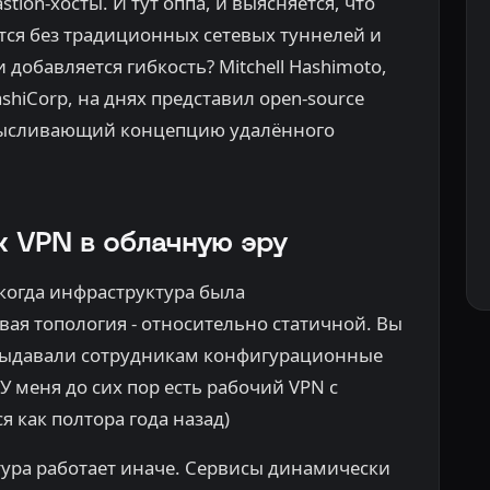
tion-хосты. И тут оппа, и выясняется, что
тся без традиционных сетевых туннелей и
 добавляется гибкость? Mitchell Hashimoto,
shiCorp, на днях представил open-source
смысливающий концепцию удалённого
 VPN в облачную эру
 когда инфраструктура была
вая топология - относительно статичной. Вы
 выдавали сотрудникам конфигурационные
У меня до сих пор есть рабочий VPN с
я как полтора года назад)
ура работает иначе. Сервисы динамически